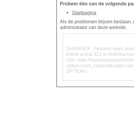
Probeer één van de volgende pa
Startpagina
Als de problemen blijven bestaan,
administrator van deze website.
SH404SEF : headers were alread
Killed at line 323 in sh404s
URL=http://hooymansmushrooms
option=com_content&catid=1&i
OPTION=