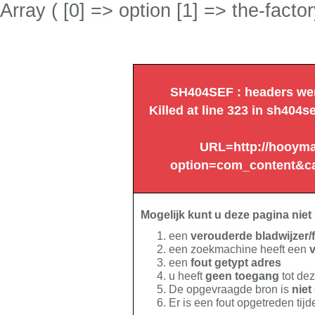
Array ( [0] => option [1] => the-factor
SH404SEF : headers were
Killed at line 323 in sh4
URL=http://hooym
option=com_content&ca
Mogelijk kunt u deze pagina nie
een
verouderde bladwijzer/f
een zoekmachine heeft een
v
een
fout getypt adres
u heeft
geen toegang
tot de
De opgevraagde bron is
nie
Er is een fout opgetreden ti